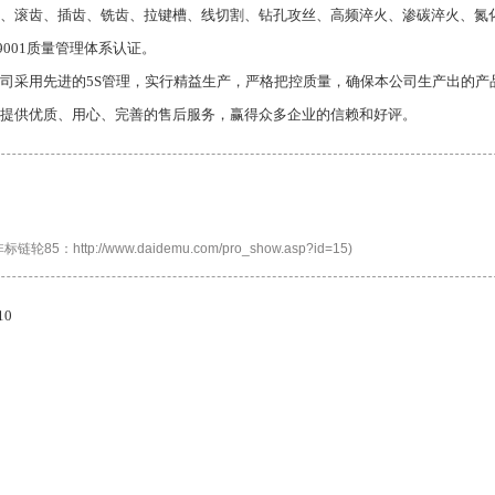
、滚齿、插齿、铣齿、拉键槽、线切割、钻孔攻丝、高频淬火、渗碳淬火、氮
O9001质量管理体系认证。
司采用先进的5S管理，实行精益生产，严格把控质量，确保本公司生产出的产
提供优质、用心、完善的售后服务，赢得众多企业的信赖和好评。
：http://www.daidemu.com/pro_show.asp?id=15)
0