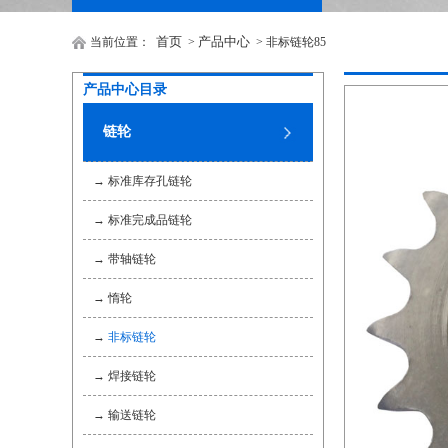
首页
产品中心
当前位置：
>
> 非标链轮85
产品中心目录
链轮
→
标准库存孔链轮
→
标准完成品链轮
→
带轴链轮
→
惰轮
→
非标链轮
→
焊接链轮
→
输送链轮