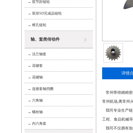
→
双节距链轮
→
双排SD完成品链轮
→
锥孔链轮
轴、套类传动件
→
法兰轴套
→
花键套
详情
→
花键轴
→
连接套轴挡圈
常州带得姆精密机
→
六角轴
常州机场,离常州
我司专业生产链
→
螺栓轴
工程、食品机械等
→
内六角套
我司不仅拥有加