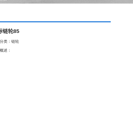
标链轮85
分类：链轮
概述：