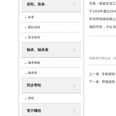
完善：粗精车加工
齿轮、齿条
于2008年通过IS
→
齿条
常州带得姆有限公
场的开拓，为企业
→
圆柱齿轮
→
直伞齿轮
轴承、轴承座
转载请注明出处（非标链轮85
→
轴承钢套
→
轴承座
上一条:
非标链轮1
下一条:
焊接链轮
同步带轮
→
滚轮
管片螺栓