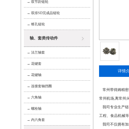
→
双节距链轮
→
双排SD完成品链轮
→
锥孔链轮
轴、套类传动件
→
法兰轴套
→
花键套
详情
→
花键轴
→
连接套轴挡圈
常州带得姆精密机
→
六角轴
常州机场,离常州
我司专业生产链
→
螺栓轴
工程、食品机械等
→
内六角套
我司不仅拥有加