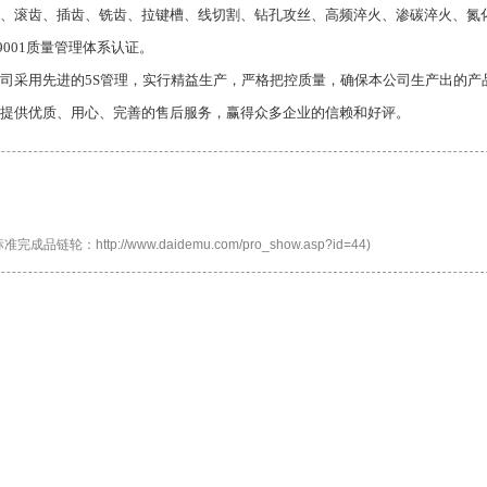
、滚齿、插齿、铣齿、拉键槽、线切割、钻孔攻丝、高频淬火、渗碳淬火、氮
O9001质量管理体系认证。
司采用先进的5S管理，实行精益生产，严格把控质量，确保本公司生产出的产
提供优质、用心、完善的售后服务，赢得众多企业的信赖和好评。
链轮：http://www.daidemu.com/pro_show.asp?id=44)