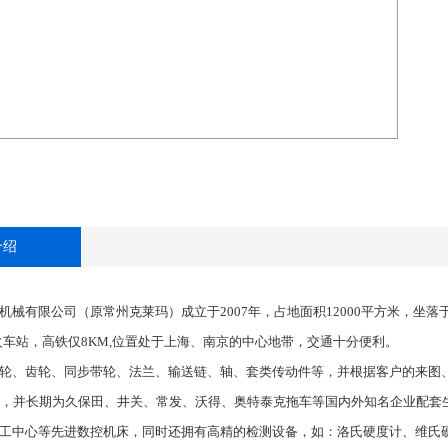
介绍
械有限公司（原常州克莱玛）成立于2007年，占地面积12000平方米，坐落
火车站，高铁仅8KM,位置处于上海、南京的中心地带，交通十分便利。
轮、齿轮、同步带轮、法兰、输送链、轴、套类传动件等，并根据客户的来图
，并长期为久保田、井关、常发、沃得、奥特泰克拖车等国内外知名企业配套
工中心等先进数控机床，同时还拥有高精的检测设备，如：洛氏硬度计、维氏