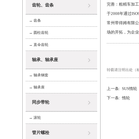
完善：粗精车加工
齿轮、齿条
于2008年通过IS
→
齿条
常州带得姆有限公
场的开拓，为企业
→
圆柱齿轮
→
直伞齿轮
轴承、轴承座
转载请注明出处（标准完成品
→
轴承钢套
→
轴承座
上一条:
SUS惰轮
下一条:
惰轮
同步带轮
→
滚轮
管片螺栓