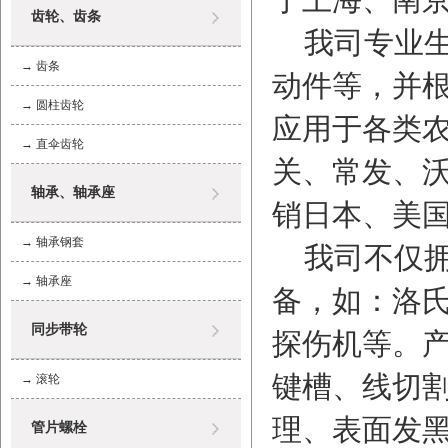
齿轮、齿条
我司专业生
→
齿条
动件等，并
→
圆柱齿轮
应用于各类
→
直伞齿轮
关、常发、
轴承、轴承座
销日本、美
→
轴承钢套
我司不仅拥
→
轴承座
备，如：洛
同步带轮
探伤机等。
键槽、线切
→
滚轮
理、表面发黑
管片螺栓