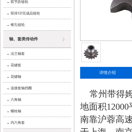
→
双节距链轮
→
双排SD完成品链轮
→
锥孔链轮
轴、套类传动件
→
法兰轴套
→
花键套
详情介绍
→
花键轴
→
连接套轴挡圈
常州带得姆精
→
六角轴
地面积120
→
螺栓轴
南靠沪蓉高速
→
内六角套
于上海、南